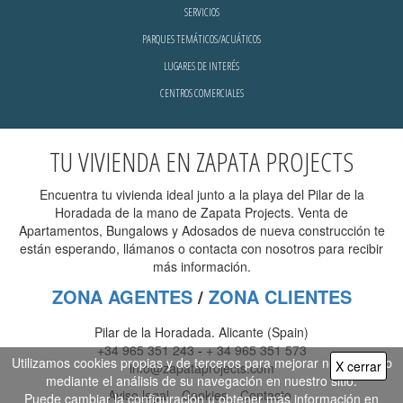
SERVICIOS
PARQUES TEMÁTICOS/ACUÁTICOS
LUGARES DE INTERÉS
CENTROS COMERCIALES
TU VIVIENDA EN ZAPATA PROJECTS
Encuentra tu vivienda ideal junto a la playa del Pilar de la
Horadada de la mano de Zapata Projects. Venta de
Apartamentos, Bungalows y Adosados de nueva construcción te
están esperando, llámanos o contacta con nosotros para recibir
más información.
ZONA AGENTES
/
ZONA CLIENTES
Pilar de la Horadada. Alicante (Spain)
+34 965 351 243
-
+ 34 965 351 573
Utilizamos cookies propias y de terceros para mejorar nuestra web
X cerrar
info@zapataprojects.com
mediante el análisis de su navegación en nuestro sitio.
Aviso legal
Cookies
Contacto
Puede cambiar la configuración u obtener más información en